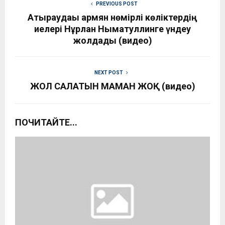
PREVIOUS POST
Атыраудағы армян нөмірлі көліктердің
иелері Нұрлан Нығматуллинге үндеу
жолдады (видео)
NEXT POST
ЖОЛ САЛАТЫН МАМАН ЖОҚ (видео)
ПОЧИТАЙТЕ...