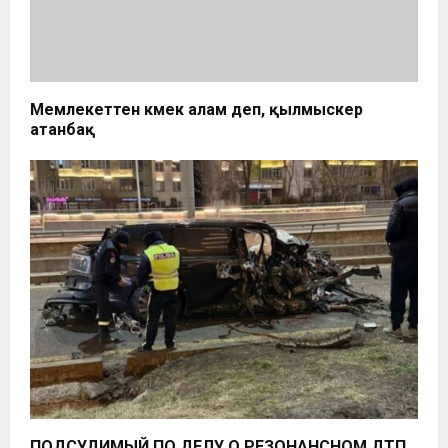
Мемлекеттен көмек алам деп, қылмыскер
атанбақ
ПОДСУДИМЫЙ ПО ДЕЛУ О РЕЗОНАНСНОМ ДТП