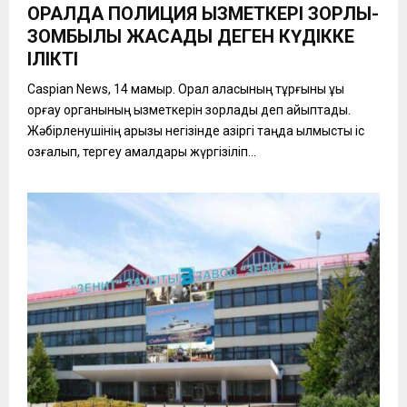
ОРАЛДА ПОЛИЦИЯ ҚЫЗМЕТКЕРІ ЗОРЛЫҚ-
ЗОМБЫЛЫҚ ЖАСАДЫ ДЕГЕН КҮДІККЕ
ІЛІКТІ
Caspian News, 14 мамыр. Орал қаласының тұрғыны құқық
қорғау органының қызметкерін зорлады деп айыптады.
Жәбірленушінің арызы негізінде қазіргі таңда қылмыстық іс
қозғалып, тергеу амалдары жүргізіліп...