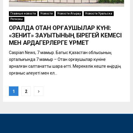
Главные новости
Новости
Новости Атырау
Новости Уральска
Регионы
ОРАЛДА ОТАН ҚОРҒАУШЫЛАР КҮНІ:
«ЗЕНИТ» ЗАУЫТЫНЫҢ БІРЕГЕЙ КЕМЕСІ
МЕН АРДАГЕРЛЕРГЕ ҚҰРМЕТ
Caspian News, 7 мамыр. Батыс Қазақстан облысының
орталығында 7 мамыр – Отан қорғаушылар күніне
арналған салтанатты шара өтті. Мерекелік кеште өңірдің
қорғаныс әлеуеті мен ел...
Пагинация
1
2
записей