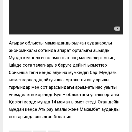
Атырау облыстық мамандандырылған ауданаралық
экономикалық сотында ақпарат орталығы ашылды.
Мұнда кез-келген азаматтың заң мәселелері, оның
ішінде сотқа талап-арыз беруге дейінгі қызметтер
бойынша тегін кеңес алуына мүмкіндігі бар. Мұндағы
қызметкерлердің айтуынша, орталықты ашу арқылы
тұрғындар мен сот арасындағы қарым-қатынас уақыты
үнемделетін көрінеді. Бұл – облыстағы үшінші орталық.
Қазіргі кезде мұнда 14 маман қызмет етеді. Оған дейін
мұндай кеңсе Атырау қалалық және Махамбет аудандық
соттарында ашылған болатын.