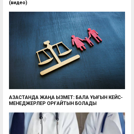
(видео)
ҚАЗАҚСТАНДА ЖАҢА ҚЫЗМЕТ: БАЛА ҚҰҚЫҒЫН КЕЙС-
МЕНЕДЖЕРЛЕР ҚОРҒАЙТЫН БОЛАДЫ