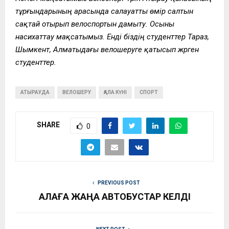
тұрғындарының арасында салауатты өмір салтын
сақтай отырып велоспортын дамыту. Осыны
насихаттау мақсатымыз. Енді біздің студенттер Тараз,
Шымкент, Алматыдағы велошеруге қатысып жүрген
студенттер.
АТЫРАУДА
ВЕЛОШЕРУ
ҚАЛА КҮНІ
СПОРТ
SHARE
0
PREVIOUS POST
ҚАЛАҒА ЖАҢА АВТОБУСТАР КЕЛДІ