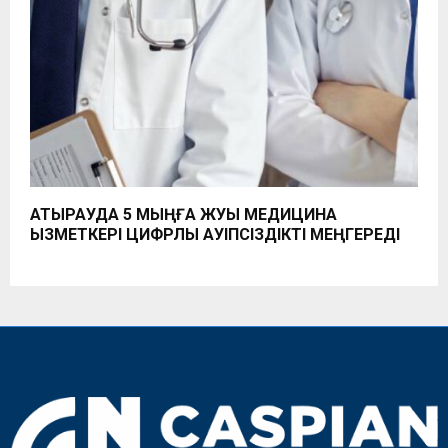
АТЫРАУДА 5 МЫҢҒА ЖУЫҚ МЕДИЦИНА
ҚЫЗМЕТКЕРІ ЦИФРЛЫҚ ҚАУІПСІЗДІКТІ МЕҢГЕРЕДІ