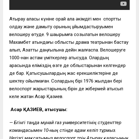
Атырау қаласы күніне орай қала әкімдігі мен спортты
қолдау және дамыту қорының ұйымдастыруымен
велошеру өтуде. 9 шақырымға созылатын велошеру
Махамбет атындағы облыстық драма театрынан бастау
алып, Азаттық даңғылына дейін жалғаспақ. Велошеруге
1000-нан астам үміткерлер қатысуда. Олардың
арасында еліміздің өзге де облыстарынан келгендер
де бар. Қатысушылардың жас ерекшеліктеріне де
шектеу қойылмаған. Солардың бірі 1976 жылдан бері
велоспорт жарыстарының бірін де жібермей қатысып
келе жатқан Асқар Қазиев.
Асқар ҚАЗИЕВ, қатысушы:
— Бүгінгі таңда мұнай газ университетінің студенттер
командасымен 10-ның үстінде адам келіп тұрмыз.
Негізгі мақсатымыз велоспорт түрін Атырау қаласының