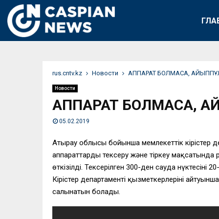
ГЛА
rus.cntv.kz
Новости
АППАРАТ БОЛМАСА, АЙЫПП
Новости
АППАРАТ БОЛМАСА, 
05.02.2019
Атырау облысы бойынша мемлекеттік кірістер д
аппараттарды тексеру және тіркеу мақсатында 
өткізілді. Тексерілген 300-ден сауда нүктесіні
Кірістер департаменті қызметкерлерінің айтуын
салынатын болады.