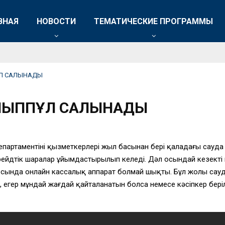
ВНАЯ
НОВОСТИ
ТЕМАТИЧЕСКИЕ ПРОГРАММЫ
ҰЛ САЛЫНАДЫ
АЙЫППҰЛ САЛЫНАДЫ
епартаментінің қызметкерлері жыл басынан бері қаладағы сауд
рейдтік шаралар ұйымдастырылып келеді. Дәл осындай кезекті 
ң 20-сында онлайн кассалық аппарат болмай шықты. Бұл жолы сау
ша, егер мұндай жағдай қайталанатын болса немесе кәсіпкер бер