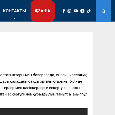
КОНТАКТЫ
ҚАЗАҚША
а орталықтары мен базарларда, онлайн кассалық
шара қаладағы сауда орталықтарының бірінде
дагерлер мен кәсіпкерлерге ескерту жасалды.
ілген ескертуге немқұрайдылық танытса, айыппұл