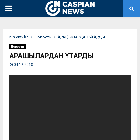
PRIMARY
MENU
rus.cntv.kz
Новости
ҚАРАҚШЫЛАРДАН ҚҰТҚАРДЫ
Новости
ҚАРАҚШЫЛАРДАН ҚҰТҚАРДЫ
04.12.2018