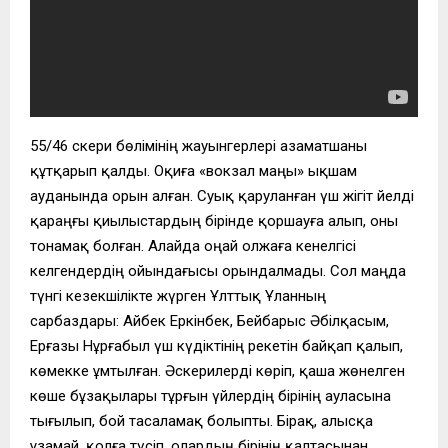
55/46 әскери бөлімінің жауынгерлері азаматшаны
құтқарып қалды. Оқиға «вокзал маңы» ықшам
ауданында орын алған. Суық қаруланған үш жігіт әйелді
қараңғы қиылыстардың бірінде қоршауға алып, оны
тонамақ болған. Алайда оңай олжаға кенелгісі
келгендердің ойындағысы орындалмады. Сол маңда
түнгі кезекшілікте жүрген Ұлттық Ұланның
сарбаздары: Айбек Еркінбек, Бейбарыс Әбілқасым,
Ерғазы Нұрғабыл үш күдіктінің әрекетін байқап қалып,
көмекке ұмтылған. Әскерилерді көріп, қаша жөнелген
көше бұзақылары тұрғын үйлердің бірінің ауласына
тығылып, бой тасаламақ болыпты. Бірақ, алысқа
ұзамай, қолға түсіп, олардың бірінің қалтасынан