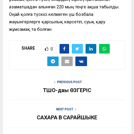
азаматшадан алынған 220 мың теңге ақша табылды.
Оңай қолға түскісі келмеген үш бозбала
жауынгерлерге қарсылық көрсетіп, суық қару
жұмсамақ та болған.
SHARE
0
PREVIOUS POST
ТШО-дағы ӨЗГЕРІС
NEXT POST
САХАРА В САРАЙШЫКЕ