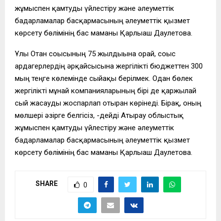
жұмыспен қамтуды үйлестіру және әлеуметтік
бағдарламалар басқармасының әлеуметтік қызмет
көрсету бөлімінің бас маманы Қарлығаш Даулетова.
Ұлы Отан соғысының 75 жылдығына орай, соғыс
ардагерлердің әрқайсысына жергілікті бюджеттен 300
мың теңге көлемінде сыйақы берілмек. Одан бөлек
жергілікті мұнай компанияларының бірі де қаржылай
сый жасауды жоспарлап отырған көрінеді. Бірақ, оның
мөлшері әзірге белгісіз, -дейді Атырау облыстық
жұмыспен қамтуды үйлестіру және әлеуметтік
бағдарламалар басқармасының әлеуметтік қызмет
көрсету бөлімінің бас маманы Қарлығаш Даулетова.
SHARE
0