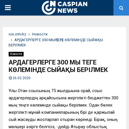
PRIMARY
MENU
rus.cntv.kz
Новости
АРДАГЕРЛЕРГЕ 300 МЫҢ ТЕҢГЕ КӨЛЕМІНДЕ СЫЙАҚЫ
БЕРІЛМЕК
Новости
АРДАГЕРЛЕРГЕ 300 МЫҢ ТЕҢГЕ
КӨЛЕМІНДЕ СЫЙАҚЫ БЕРІЛМЕК
26.02.2020
Ұлы Отан соғысының 75 жылдығына орай, соғыс
ардагерлердің әрқайсысына жергілікті бюджеттен 300
мың теңге көлемінде сыйақы берілмек. Одан бөлек
жергілікті мұнай компанияларының бірі де қаржылай
сый жасауды жоспарлап отырған көрінеді. Бірақ, оның
мөлшері әзірге белгісіз, -дейді Атырау облыстық