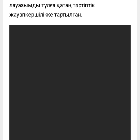
лауазымды тұлға қатаң тәртіптік
жауапкершілікке тартыл
ған.