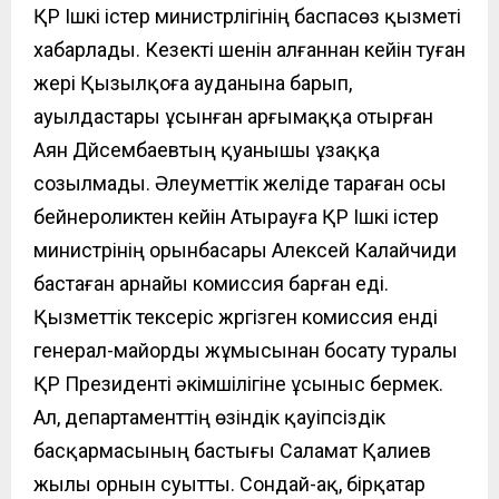
ҚР Ішкі істер министрлігінің баспасөз қызметі
хабарлады.
Кезекті шенін алғаннан кейін туған
жері Қызылқоға ауданына барып,
ауылдастары ұсынған арғымаққа отырған
Аян Дүйсембаевтың қуанышы ұзаққа
созылмады. Әлеуметтік желіде тараған осы
бейнероликтен кейін Атырауға ҚР Ішкі істер
министрінің орынбасары Алексей Калайчиди
бастаған арнайы комиссия барған еді.
Қызметтік тексеріс жүргізген комиссия енді
генерал-майорды жұмысынан босату туралы
ҚР Президенті әкімшілігіне ұсыныс бермек.
Ал, департаменттің
өзіндік қауіпсіздік
басқармасының бастығы С
аламат
Қалиев
жылы орнын суытты. Сондай-ақ, б
ірқатар