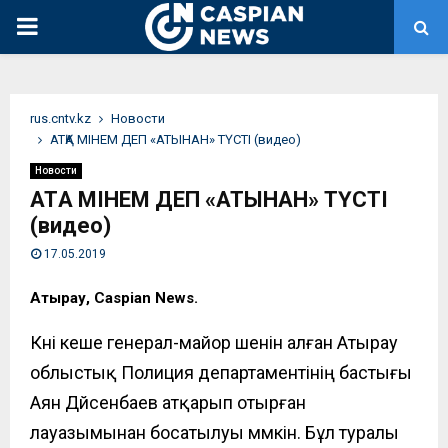
PRIMARY
MENU
rus.cntv.kz
Новости
АТҚА МІНЕМ ДЕП «АТЫНАН» ТҮСТІ (видео)
Новости
АТҚА МІНЕМ ДЕП «АТЫНАН» ТҮСТІ
(видео)
17.05.2019
Атырау, Caspian News.
Күні кеше генерал-майор шенін алған Атырау
облыстық
Полиция департаментінің бастығы
Аян Дүйсенбаев атқарып отырған
лауазымынан босатылуы мүмкін. Бұл туралы