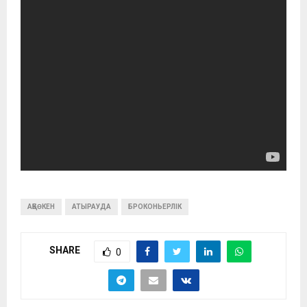
АҚБӨКЕН
АТЫРАУДА
БРОКОНЬЕРЛІК
SHARE
0