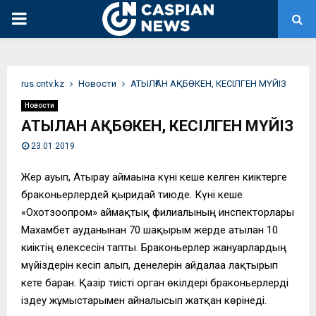
PRIMARY
MENU
rus.cntv.kz
Новости
АТЫЛҒАН АҚБӨКЕН, КЕСІЛГЕН МҮЙІЗ
Новости
АТЫЛҒАН АҚБӨКЕН, КЕСІЛГЕН МҮЙІЗ
23.01.2019
Жер ауып, Атырау аймағына күні кеше келген киіктерге
браконьерлердей қырғидай тиюде. Күні кеше
«Охотзоопром» аймақтық филиалының инспекторлары
Махамбет ауданынан 70 шақырым жерде атылған 10
киіктің өлексесін тапты. Браконьерлер жануарлардың
мүйіздерін кесіп алып, денелерін айдалаға лақтырып
кете барған. Қазір тиісті орган өкілдері браконьерлерді
іздеу жұмыстарымен айналысып жатқан көрінеді.