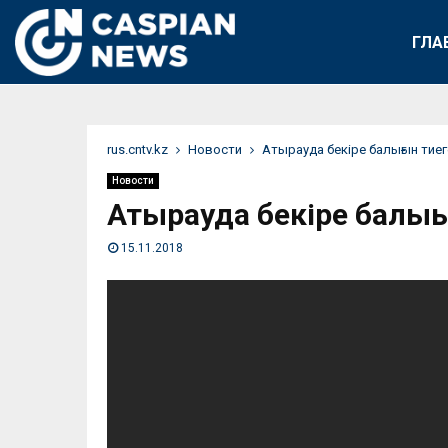
ГЛА
rus.cntv.kz
Новости
Атырауда бекіре балығын тие
Новости
Атырауда бекіре балығ
15.11.2018