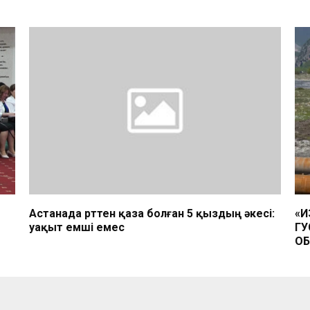
Астанада өрттен қаза болған 5 қыздың әкесі:
«И
уақыт емші емес
ГУ
ОБ