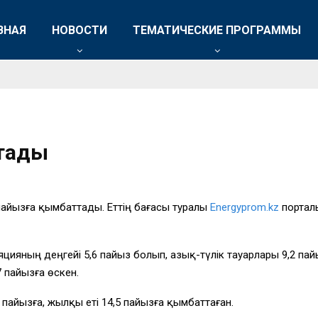
ВНАЯ
НОВОСТИ
ТЕМАТИЧЕСКИЕ ПРОГРАММЫ
ттады
 пайызға қымбаттады. Еттің бағасы туралы
Energyprom.kz
портал
яның деңгейі 5,6 пайыз болып, азық-түлік тауарлары 9,2 пайыз
7 пайызға өскен.
,2 пайызға, жылқы еті 14,5 пайызға қымбаттаған.