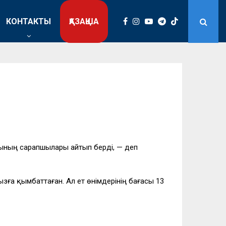
КОНТАКТЫ
ҚАЗАҚША
ының сарапшылары айтып берді, — деп
ға қымбаттаған. Ал ет өнімдерінің бағасы 13