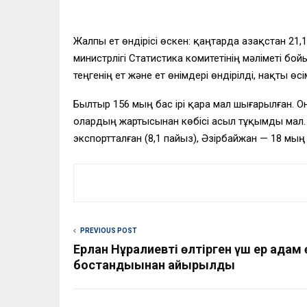
Жалпы ет өндірісі өскен: қаңтарда Қазақстан 21,
министрлігі Статистика комитетінің мәліметі б
теңгенің ет және ет өнімдері өндірілді, нақты өсі
Былтыр 156 мың бас ірі қара мал шығарылған. О
олардың жартысынан көбісі асыл тұқымды мал. Ұ
экспортталған (8,1 пайыз), Әзірбайжан — 18 мың 
PREVIOUS POST
Ерлан Нұрғалиевті өлтірген үш ер адам
бостандығынан айырылды