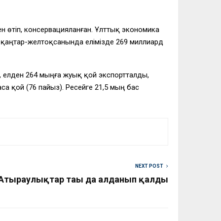
ден өтіп, консервацияланған. Ұлттық экономика
ың қаңтар-желтоқсанында елімізде 269 миллиард
к, елден 264 мыңға жуық қой экспортталды,
а қой (76 пайыз). Ресейге 21,5 мың бас
NEXT POST
Атыраулықтар тағы да алданып қалды