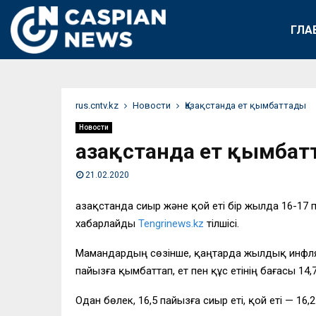
ГЛА
rus.cntv.kz
Новости
Қазақстанда ет қымбаттады
Новости
Қазақстанда ет қымба
21.02.2020
Қазақстанда сиыр және қой еті бір жылда 16-17
хабарлайды
Tengrinews.kz
тілшісі.
Мамандардың сөзінше, қаңтарда жылдық инфляци
пайызға қымбаттап, ет пен құс етінің бағасы 14,
Одан бөлек, 16,5 пайызға сиыр еті, қой еті — 16