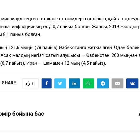
1 миллиард теңгеге ет және ет өнімдерін өндіріліп, қайта өңдеу
ойынша, инфляцияның өсуі 0,7 пайыз болған. Жалпы, 2019 жылд
м 8,1 пайыз болған.
ның 121,6 мыңы (78 пайыз) Өзбекстанға жеткізілген. Одан бөле
сақ малдың негізгі сатып алушысы — Өзбекстан: 200 мыңнан ас
(6,7 пайыз), Иран — шамамен 12 мың (4,5 пайыз).
SHARE
0
 өмір бойына бас