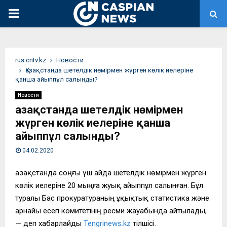
PRIMARY
MENU
rus.cntv.kz
Новости
Қазақстанда шетелдік нөмірмен жүрген көлік иелеріне
қанша айыппұл салынды?
Новости
Қазақстанда шетелдік нөмірмен
жүрген көлік иелеріне қанша
айыппұл салынды?
04.02.2020
Қазақстанда соңғы үш айда шетелдік нөмірмен жүрген
көлік иелеріне 20 мыңға жуық айыппұл салынған. Бұл
туралы Бас прокуратураның Құқықтық статистика және
арнайы есеп комитетінің ресми жауабында айтылады,
— деп хабарлайды
Tengrinews.kz
тілшісі.