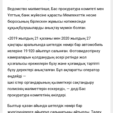
Ведомство мәліметінше, Бас прокуратура комитеті мен
Ұлттық банк жүйесіне қарасты Мемлекеттік несие
бюросының бірлескен жұмысы нәтижесінде
құқықбұзушыларды анықтау мүмкін болған.
«2019 жылдың 21 қазаны мен 2020 жылдың 27
қаңтары аралығында шетелдік нөмірі бар автомобиль
иелеріне 19 920 айыппұл салынған. Фотовидеотіркеу
камераларын қолданудың әсері ретінде жол
қозғалысы ережелерін бұзу және қоғамдық тәртіпті
бұзу деректері анықталған. Бұл ақпаратты оператор
өңдейді —
ішкі істер органдарының қызметкері сақтандыру
полисінің мәліметтерін ескереді», — деді Бас
прокуратура комитетінің өкілдері.
Былтыр қазан айында шетелдік нөмірі бар
жүргізушілерге айыппұл салынатыны айтылды. Төлеу