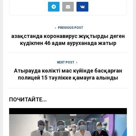
PREVIOUS POST
Қазақстанда коронавирус жұқтырды деген
күдікпен 46 адам ауруханада жатыр
NEXT POST
Атырауда көлікті мас күйінде басқарған
полицей 15 тәулікке қамауға алынды
ПОЧИТАЙТЕ...