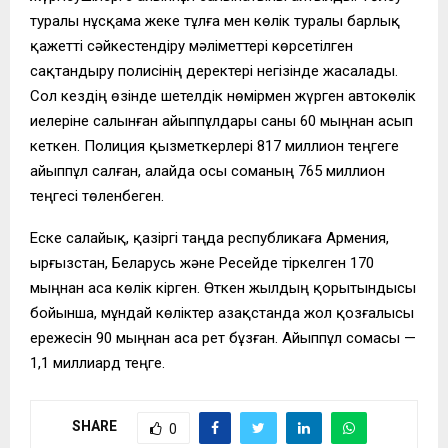
туралы нұсқама жеке тұлға мен көлік туралы барлық
қажетті сәйкестендіру мәліметтері көрсетілген
сақтандыру полисінің деректері негізінде жасалады.
Сол кездің өзінде шетелдік нөмірмен жүрген автокөлік
иелеріне салынған айыппұлдары саны 60 мыңнан асып
кеткен. Полиция қызметкерлері 817 миллион теңгеге
айыппұл салған, алайда осы соманың 765 миллион
теңгесі төленбеген.
Еске салайық, қазіргі таңда республикаға Армения,
Қырғызстан, Беларусь және Ресейде тіркелген 170
мыңнан аса көлік кірген. Өткен жылдың қорытындысы
бойынша, мұндай көліктер Қазақстанда жол қозғалысы
ережесін 90 мыңнан аса рет бұзған. Айыппұл сомасы —
1,1 миллиард теңге.
SHARE
0