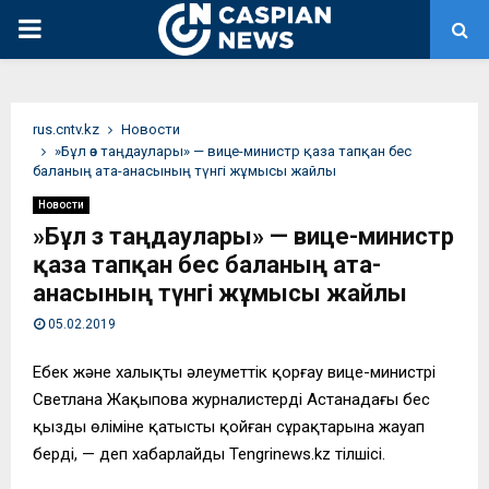
PRIMARY
MENU
rus.cntv.kz
Новости
​»Бұл өз таңдаулары» — вице-министр қаза тапқан бес
баланың ата-анасының түнгі жұмысы жайлы
Новости
​»Бұл өз таңдаулары» — вице-министр
қаза тапқан бес баланың ата-
анасының түнгі жұмысы жайлы
05.02.2019
Еңбек және халықты әлеуметтік қорғау вице-министрі
Светлана Жақыпова журналистердің Астанадағы бес
қыздың өліміне қатысты қойған сұрақтарына жауап
берді, — деп хабарлайды Tengrinews.kz тілшісі.