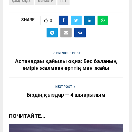
ҚАЗАҚСТАНДА
МИНИСТР
ӨРТ
SHARE
0
PREVIOUS POST
Астанадағы қайғылы оқиға: Бес баланың
өмірін жалмаған өрттің мән-жайы
NEXT POST
Біздің қыздар — 4 шығарылым
ПОЧИТАЙТЕ...