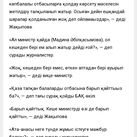
көпбалалы отбасыларға қолдау көрсету мәселесін
жетілдіру талқыланып жатыр. Осыған дейін ешқандай
шаралар қолданылған жоқ деп ойламаңыздар», — деді
Жақыпова.
«Ал министр қайда (Мадина Әбілқасымова), ол
кешеден бері ем алып жатыр дейді ғой?», — деп
сұрады журналистер.
«Жоқ, кешеден бері емес, өткен аптадан бері ауырып
жатыр», — деді вице-министр.
«Қаза тапқан балалардың отбасына барып қайттыңыз
ба?», — деп тағы сұрақ қойды БАҚ өкілі.
«Барып қайттық. Кеше министрдің өзі де барып
қайтты», — деді Жақыпова.
«Ата-анасы неге түнде жұмыс істеуге мәжбүр
болған?», — деп сұрады журналистер.