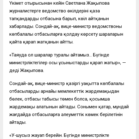
Үкімет отырысынан кейін Светлана Жақыпова
журналистерге ведомство өкілдерінің қаза
тапқандардың отбасына барып, көңіл айтқанын
хабарлады. Сондай-ақ, вице-министр ведомствоның
көпбалалы отбасыларға қолдау көрсету шараларын
қайта қарап жатқанын айтты.
«Таяуда ол шаралар туралы айтамыз… Бүгінде
министрліктегілер осы ұсыныстарды қарап жатыр», —
деді Жақыпова.
Сондай-ақ, вице-министр қазіргі уақытта көпбалалы
отбасылардың арнайы мемлекеттік жәрдемақыдан
бөлек, отбасы табысы төмен болса, қосымша
жәрдемақы алатынын айтады. Сонымен қатар, мұндай
жағдайда отбасыларға әлеуметтік көмек берілетінін
айтады.
«У-шусыз жауап берейін. Бүгінде министрлікте