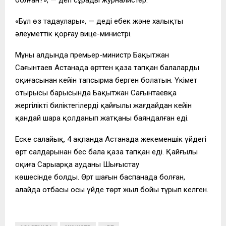
«Бұл өз таңдаулары», — деді еңбек және халықты
әлеуметтік қорғау вице-министрі.
Мұның алдында премьер-министр Бақытжан
Сағынтаев Астанада өрттен қаза тапқан балалардың
оқиғасынан кейін тапсырма берген болатын. Үкімет
отырысы барысында Бақытжан Сағынтаевқа
жергілікті биліктегілердің қайғылы жағдайдан кейін
қандай шара қолданып жатқаны баяндалған еді.
Еске салайық, 4 ақпанда Астанада жекеменшік үйдегі
өрт салдарынан бес бала қаза тапқан еді. Қайғылы
оқиға Сарыарқа ауданы Шыңғыстау
көшесінде болды. Өрт шағын баспанада болған,
алайда отбасы осы үйде төрт жыл бойы тұрып келген.