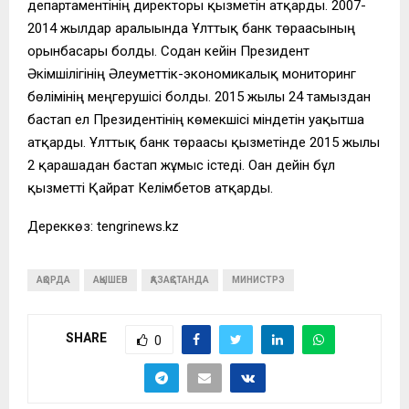
департаментінің директоры қызметін атқарды. 2007-
2014 жылдар аралығында Ұлттық банк төрағасының
орынбасары болды. Содан кейін Президент
Әкімшілігінің Әлеуметтік-экономикалық мониторинг
бөлімінің меңгерушісі болды. 2015 жылғы 24 тамыздан
бастап ел Президентінің көмекшісі міндетін уақытша
атқарды. Ұлттық банк төрағасы қызметінде 2015 жылы
2 қарашадан бастап жұмыс істеді. Оған дейін бұл
қызметті Қайрат Келімбетов атқарды.
Дереккөз: tengrinews.kz
АҚОРДА
АҚЫШЕВ
ҚАЗАҚСТАНДА
МИНИСТРЭ
SHARE
0