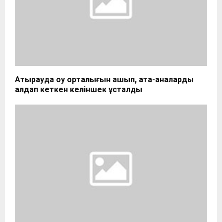
Атырауда оқу орталығын ашып, ата-аналарды
алдап кеткен келіншек ұсталды