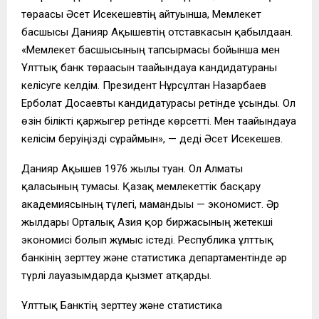
төрағасы Әсет Исекешевтің айтуынша, Мемлекет
басшысы Данияр Ақышевтің отставкасын қабылдаған.
«Мемлекет басшысының тапсырмасы бойынша мен
Ұлттық банк төрағасын тағайындауға кандидатураны
келісуге келдім. Президент Нұрсұлтан Назарбаев
Ерболат Досаевты кандидатурасы ретінде ұсынды. Ол
өзін білікті қаржыгер ретінде көрсетті. Мен тағайындауға
келісім беруіңізді сұраймын», — деді Әсет Исекешев.
Данияр Ақышев 1976 жылы туған. Ол Алматы
қаласының тумасы. Қазақ мемлекеттік басқару
академиясының түлегі, мамандығы — экономист. Әр
жылдары Орталық Азия қор биржасының жетекші
экономисі болып жұмыс істеді. Республика ұлттық
банкінің зерттеу және статистика департаментінде әр
түрлі лауазымдарда қызмет атқарды.
Ұлттық Банктің зерттеу және статистика