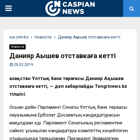
PRIMARY
MENU
rus.cntv.kz
Новости
​Данияр Ақышев отставкаға кетті
Новости
​Данияр Ақышев отставкаға кетті
25.02.2019
Қазақстан Ұлттық банк төрағасы Данияр Ақышев
отставкаға кетті, — деп хабарлайды Tengrinews.kz
тілшісі.
Осыған дейін Парламент Сенаты Ұлттық банк төрағасы
лауазымына Ерболат Досаевтың кандидатурасын
мақұлдаған еді. Парламент Сенатының регламентіне
сәйкес ұсынылған кандидатура комитеттің кеңейтілген
отырысында талқыланған. Президент Әкімшілігінің