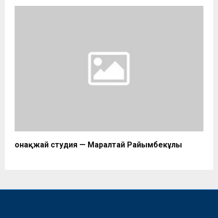
Қонақжай студия — Маралтай Райымбекұлы