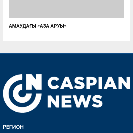
ҚАМАУДАҒЫ «ҚАЗАҚ АРУЫ»
РЕГИОН