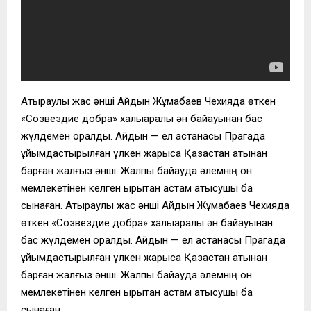
Атыраулық жас әнші Айдын Жұмабаев Чехияда өткен
«Созвездие добра» халықаралық ән байқауынан бас
жүлдемен оралды. Айдын — ел астанасы Прагада
ұйымдастырылған үлкен жарысқа Қазақстан атынан
барған жалғыз әнші. Жалпы байқауда әлемнің он
мемлекетінен келген қырықтан астам қатысушы бақ
сынаған. Атыраулық жас әнші Айдын Жұмабаев Чехияда
өткен «Созвездие добра» халықаралық ән байқауынан
бас жүлдемен оралды. Айдын — ел астанасы Прагада
ұйымдастырылған үлкен жарысқа Қазақстан атынан
барған жалғыз әнші. Жалпы байқауда әлемнің он
мемлекетінен келген қырықтан астам қатысушы бақ
сынаған.