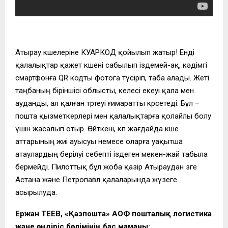
Атырау көшелеріне КУАРКОД қойылып жатыр! Енді
қалалықтар қажет көшені сабылып іздемей-ақ, кәдімгі
смартфонға QR кодты фотога түсіріп, таба алады. Жеті
таңбаның біріншісі облысты, келесі екеуі қала мен
ауданды, ал қалған төртеуі ғимаратты көрсетеді. Бұл –
пошта қызметкерлері мен қалалықтарға қолайлы болу
үшін жасалып отыр. Өйткені, көп жағдайда көше
аттарының жиі ауысуы немесе оларға уақытша
атаулардың берілуі себепті іздеген мекен-жай табыла
бермейді. Пилоттық бұл жоба қазір Атыраудан өзге
Астана және Петропавл қалаларында жүзеге
асырылуда.
Ержан ӨТЕЕВ, «Қазпошта» АОФ пошталық логистика
және өндіріс бөлімінің бас маманы: