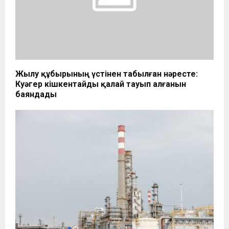
Жылу құбырының үстінен табылған нәресте:
Куәгер кішкентайды қалай тауып алғанын
баяндады