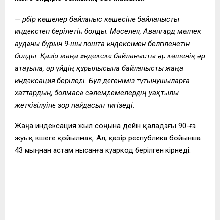
— Әрбір көшелер байланыс көшесіне байланысты
индекстеп берілетін болды. Мәселен, Авангард мөлтек
ауданы бұрын 9-шы пошта индексімен белгіленетін
болды. Қазір жаңа индекске байланысты әр көшенің әр
атауына, әр үйдің құрылысына байланысты жаңа
индексация беріледі. Бұл дегеніміз тұтынушыларға
хаттардың, болмаса сәлемдемелердің уақтылы
жеткізілуіне зор пайдасын тигізеді.
Жаңа индексация жыл соңына дейін қаладағы 90-ға
жуық көшеге қойылмақ. Ал, қазір республика бойынша
43 мыңнан астам нысанға куаркод берілген көірнеді.