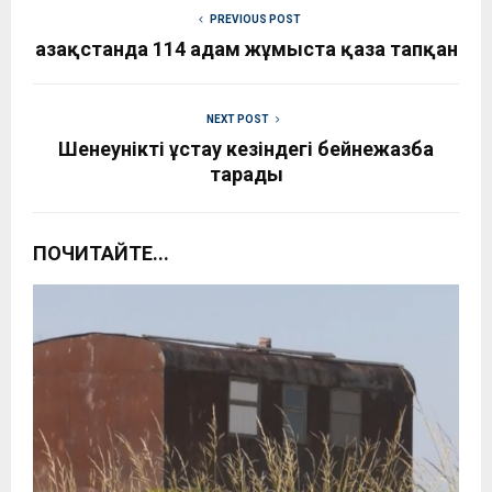
PREVIOUS POST
Қазақстанда 114 адам жұмыста қаза тапқан
NEXT POST
Шенеунікті ұстау кезіндегі бейнежазба
тарады
ПОЧИТАЙТЕ...