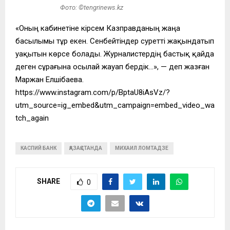
Фото: ©tengrinews.kz
«Оның кабинетіне кірсем Казправданың жаңа
басылымы тұр екен. Сенбейтіндер суретті жақындатып
уақытын көрсе болады. Журналистердің бастық қайда
деген сұрағына осылай жауап бердік…», — деп жазған
Маржан Елшібаева.
https://www.instagram.com/p/BptaU8iAsVz/?
utm_source=ig_embed&utm_campaign=embed_video_wa
tch_again
КАСПИЙ БАНК
ҚАЗАҚСТАНДА
МИХАИЛ ЛОМТАДЗЕ
SHARE
0