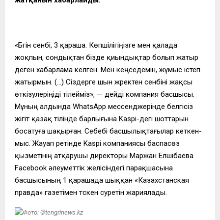
«Бүгін сенбі, 3 қараша. Көпшілігіңізге мен қалада
жоқпын, сондықтан бізде қиындықтар болып жатыр
деген хабарлама келген. Мен кеңседемін, жұмыс істеп
жатырмын. (…) Сіздерге шын жүректен сенбіні жақсы
өткізулеріңіді тілейміз», — дейді компания басшысы.
Мұның алдында WhatsApp мессенджерінде белгісіз
жігіт қазақ тілінде барлығына Kaspi-дегі шоттарын
босатуға шақырған. Себебі басшылықтағылар кеткен-
мыс. Жауап ретінде Kaspi компаниясы баспасөз
қызметінің атқарушы директоры Маржан Елшібаева
Facebook әлеуметтік желісіндегі парақшасына
басшысының 1 қарашада шыққан «Казахстанская
правда» газетімен түскен суретін жариялады.