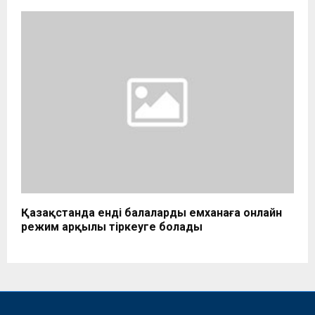
Қазақстанда енді балаларды емханаға онлайн
режим арқылы тіркеуге болады