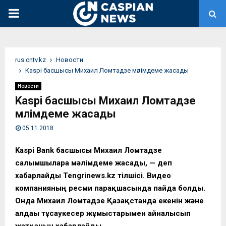
PRIMARY
MENU
rus.cntv.kz
Новости
Kaspi басшысы Михаил Ломтадзе мәлімдеме жасады
Новости
Kaspi басшысы Михаил Ломтадзе
мәлімдеме жасады
05.11.2018
Kaspi Bank басшысы Михаил Ломтадзе
салымшыларға мәлімдеме жасады, — деп
хабарлайды Tengrinews.kz тілшісі. Видео
компанияның ресми парақшасында пайда болды.
Онда Михаил Ломтадзе Қазақстанда екенін және
алдағы тұсаукесер жұмыстарымен айналысып
жатқанын хабарлайды.