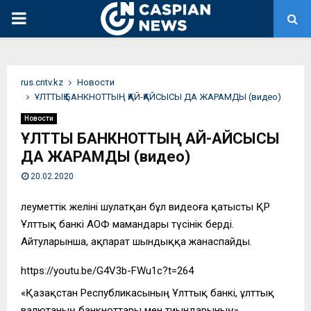
PRIMARY
MENU
rus.cntv.kz
Новости
ҰЛТТЫҚ БАНКНОТТЫҢ ҚАЙ-ҚАЙСЫСЫ ДА ЖАРАМДЫ (видео)
Новости
ҰЛТТЫҚ БАНКНОТТЫҢ ҚАЙ-ҚАЙСЫСЫ
ДА ЖАРАМДЫ (видео)
20.02.2020
Әлеуметтік желіні шулатқан бұл видеоға қатысты ҚР
Ұлттық банкі АОФ мамандары түсінік берді.
Айтуларынша, ақпарат шындыққа жанаспайды.
https://youtu.be/G4V3b-FWu1c?t=264
«Қазақстан Республикасының Ұлттық банкі, ұлттық
валютаның банкноттары мен тиындарының»