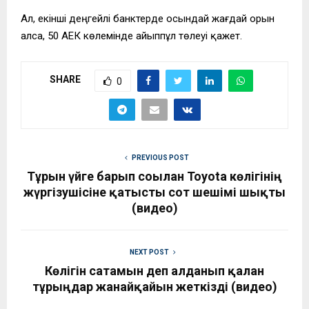
Ал, екінші деңгейлі банктерде осындай жағдай орын
алса, 50 АЕК көлемінде айыппұл төлеуі қажет.
SHARE
0
PREVIOUS POST
Тұрғын үйге барып соғылған Toyota көлігінің
жүргізушісіне қатысты сот шешімі шықты
(видео)
NEXT POST
Көлігін сатамын деп алданып қалған
тұрғыңдар жанайқайын жеткізді (видео)