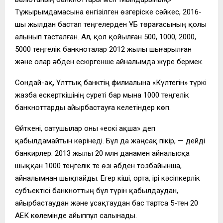
Тұжырымдамасына енгізілген өзгеріске сәйкес, 2016-
шы жылдан бастап теңгелерден ҰБ төрағасының қолы
алынып тасталған. Ал, қол қойылған 500, 1000, 2000,
5000 теңгелік банкноталар 2012 жылы шығарылған
және олар әбден ескіргенше айналымда жүре бермек.
Сондай-ақ, Ұлттық банктің филиалына «Күлтегін» түркі
жазба ескерткішінің суреті бар мына 1000 теңгелік
банкноттарды айырбастауға келетіндер көп.
Өйткені, сатушылар оны «ескі ақша» деп
қабылдамайтын көрінеді. Бұл да жаңсақ пікір, — дейді
банкирлер. 2013 жылы 20 млн данамен айналысқа
шыққан 1000 теңгелік те өзі әбден тозбайынша,
айналымнан шықпайды. Егер кіші, орта, ірі кәсіпкерлік
субъектісі банкноттың бұл түрін қабылдаудан,
айырбастаудан және ұсақтаудан бас тартса 5-тен 20
АЕК көлемінде айыппұл салынады.