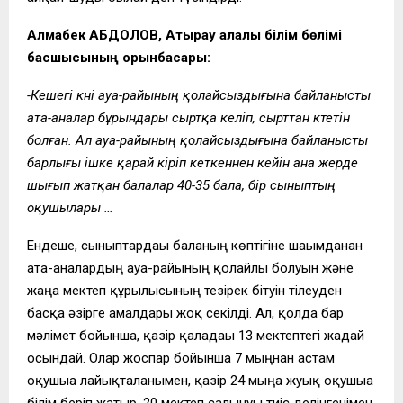
Алмабек АБДОЛОВ, Атырау қалалық білім бөлімі
басшысының орынбасары:
-Кешегі күні ауа-райының қолайсыздығына байланысты
ата-аналар бұрындары сыртқа келіп, сырттан күтетін
болған. Ал ауа-райының қолайсыздығына байланысты
барлығы ішке қарай кіріп кеткеннен кейін ана жерде
шығып жатқан балалар 40-35 бала, бір сыныптың
оқушылары …
Ендеше, сыныптардағы баланың көптігіне шағымданған
ата-аналардың ауа-райының қолайлы болуын және
жаңа мектеп құрылысының тезірек бітуін тілеуден
басқа әзірге амалдары жоқ секілді. Ал, қолда бар
мәлімет бойынша, қазір қаладағы 13 мектептегі жағдай
осындай. Олар жоспар бойынша 7 мыңнан астам
оқушыға лайықталғанымен, қазір 24 мыңға жуық оқушыға
білім беріп жатыр. 20 мектеп салынуы тиіс делінгенімен,