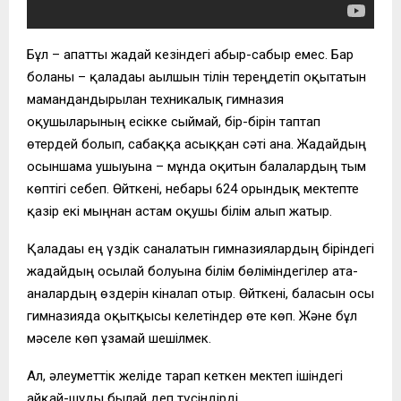
Бұл – апатты жағдай кезіндегі абыр-сабыр емес. Бар
болғаны – қаладағы ағылшын тілін тереңдетіп оқытатын
мамандандырылған техникалық гимназия
оқушыларының есікке сыймай, бір-бірін таптап
өтердей болып, сабаққа асыққан сәті ғана. Жағдайдың
осыншама ушығуына – мұнда оқитын балалардың тым
көптігі себеп. Өйткені, небары 624 орындық мектепте
қазір екі мыңнан астам оқушы білім алып жатыр.
Қаладағы ең үздік саналатын гимназиялардың біріндегі
жағдайдың осылай болуына білім бөліміндегілер ата-
аналардың өздерін кіналап отыр. Өйткені, баласын осы
гимназияда оқытқысы келетіндер өте көп. Және бұл
мәселе көп ұзамай шешілмек.
Ал, әлеуметтік желіде тарап кеткен мектеп ішіндегі
айқай-шуды былай деп түсіндірді.