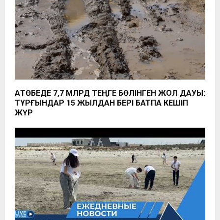
АҚТӨБЕДЕ 7,7 МЛРД ТЕҢГЕ БӨЛІНГЕН ЖОЛ ДАУЫ:
ТҰРҒЫНДАР 15 ЖЫЛДАН БЕРІ БАТПАҚ КЕШІП
ЖҮР