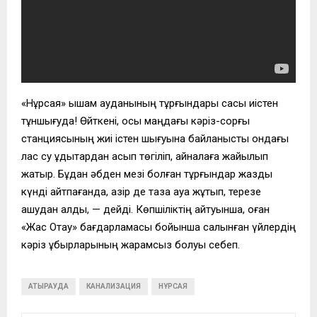
«Нұрсая» ықшам ауданының тұрғындары сасық иістен
тұншығуда! Өйткені, осы маңдағы кәріз-сорғы
станциясының жиі істен шығуына байланысты ондағы
лас су құдықтардан асып төгіліп, айналаға жайылып
жатыр. Бұдан әбден мезі болған тұрғындар жазды
күнді айтпағанда, қазір де таза ауа жұтып, терезе
ашудан қалдық, — дейді. Көпшіліктің айтуынша, оған
«Жас Отау» бағдарламасы бойынша салынған үйлердің
кәріз құбырларының жарамсыз болуы себеп.
АТЫРАУДА
КАНАЛИЗАЦИЯ
НҰРСАЯ