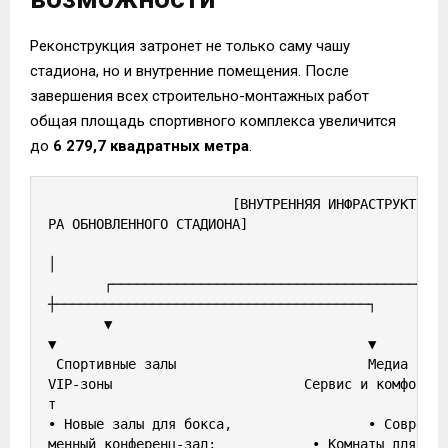
Реконструкция затронет не только саму чашу
стадиона, но и внутренние помещения. После
завершения всех строительно-монтажных работ
общая площадь спортивного комплекса увеличится
до
6 279,7 квадратных метра
.
                       [ВНУТРЕННЯЯ ИНФРАСТРУКТУ
РА ОБНОВЛЕННОГО СТАДИОНА]

│

       ┌───────────────────────────────────────
┼───────────────────────────────────────┐

       ▼                                       
▼                                       ▼

 Спортивные залы                        Медиа и 
VIP-зоны                        Сервис и комфор
т

• Новые залы для бокса,                 • Совре
менный конференц-зал;            • Комнаты для 