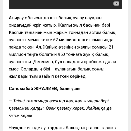
Атырау облысында күзгі балық аулау науқаны
ойдағыдай жүріп жатыр. Жалпы жыл басынан бері
Каспий теңізінен мың жарым тоннадан астам балық
ауланып, мемлекетке 62 миллион теңге шамасында
пайда түскен. Ал, Жайық өзенінен жалпы сомасы 21
миллион теңге болатын 950 тоннаға жуық балық
ауланыпты. Дегенмен, бұл саладағы проблема да аз
емес. Солардың бірі – ауланатын балық соңғы
жылдары тым азайып кеткен көрінеді.
Сансызбай ӘЖІҒАЛИЕВ, балықшы:
— Теңіздің тамағында өзектер көп, көп жылдан бері
қазылмай қалды. Өзек қазылу керек, Жайыққа да
күтім керек.
Науқан кезінде ау-тордағы балықтың талан-таражға