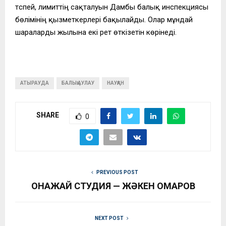
түспей, лимиттің сақталуын Дамбы балық инспекциясы
бөлімінің қызметкерлері бақылайды. Олар мұндай
шараларды жылына екі рет өткізетін көрінеді.
АТЫРАУДА
БАЛЫҚ АУЛАУ
НАУҚАН
SHARE
0
PREVIOUS POST
ҚОНАҚЖАЙ СТУДИЯ — ЖӘКЕН ОМАРОВ
NEXT POST