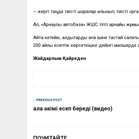
— Қазіргі таңда тиісті шаралар алынып, тиісті о
Ал, «Арнаулы автобаза» ЖШС тіпті арнайы жұмыс
Айта кетейік, қалдықтарды қала ішіне тастай сал
200 айлық есептік көрсеткішке дейінгі мөлшерде
Жайдарлым Қайреден
PREVIOUS POST
Қала әкімі есеп береді (видео)
ПОЧИТАЙТЕ...