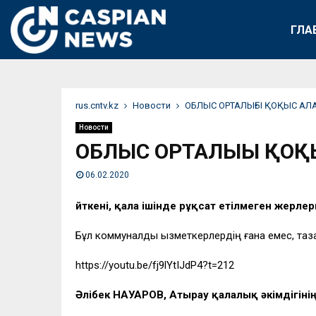
ГЛА
rus.cntv.kz
Новости
ОБЛЫС ОРТАЛЫҒЫ ҚОҚЫС А
Новости
ОБЛЫС ОРТАЛЫҒЫ ҚО
06.02.2020
Өйткені, қала ішінде рұқсат етілмеген жерле
Бұл коммуналдық қызметкерлердің ғана емес, таз
https://youtu.be/fj9lYtIJdP4?t=212
Әлібек НАУАРОВ, Атырау қалалық әкімдігіні