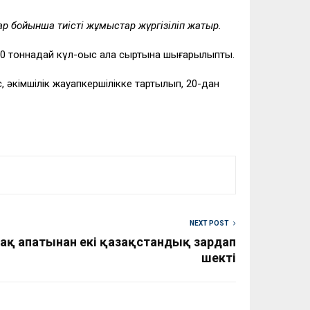
дар бойынша тиісті жұмыстар жүргізіліп жатыр.
0 тоннадай күл-қоқыс қала сыртына шығарылыпты.
с, әкімшілік жауапкершілікке тартылып, 20-дан
NEXT POST
қ апатынан екі қазақстандық зардап
шекті