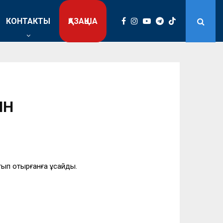
КОНТАКТЫ
ҚАЗАҚША
ІН
тып отырғанға ұқсайды.