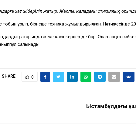
ргандарға хат жіберіліп жатыр. Жалпы, қаладағы стихиялық орын
 тобын құрып, бірнеше техника жұмылдырылған. Нәтижесінде 20
атындардың қатарында жеке кәсіпкерлер де бар. Олар заңға сәйке
 айыппұл салынады.
SHARE
0
Ыстамбұлдағы ұша