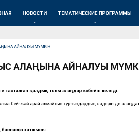
ВНАЯ
НОВОСТИ
ТЕМАТИЧЕСКИЕ ПРОГРАММЫ
ЛАҢЫНА АЙНАЛУЫ МҮМКІН
ҚЫС АЛАҢЫНА АЙНАЛУЫ МҮМК
рге тасталған қалдық толы алаңдар көбейіп келеді.
алыққа бей-жай қарай алмайтын тұрғындардың өздерін де алаңда
ң баспасөз хатшысы