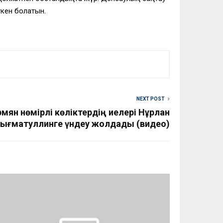
ткен болатын.
NEXT POST
мян нөмірлі көліктердің иелері Нұрлан
ығматуллинге үндеу жолдады (видео)