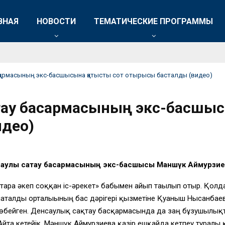
ВНАЯ
НОВОСТИ
ТЕМАТИЧЕСКИЕ ПРОГРАММЫ
асқармасының экс-басшысына қатысты сот отырысы басталды (видео)
қтау басқармасының экс-басшыс
део)
саулық сақтау басқармасының экс-басшысы Маншүк Аймурзие
арға әкеп соққан іс-әрекет» бабымен айып тағылып отыр. Қолда
аталды орталығының бас дәрігері қызметіне Қуаныш Нысанбаевт
 көбейген. Денсаулық сақтау басқармасында да заң бұзушылықт
і. Айта кетейік, Мәншүк Аймурзиева қазір ешқайда кетпеу турал