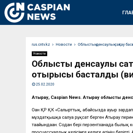
ГЛА
rus.cntv.kz
Новости
Облыстық денсаулық сақтау б
Новости
Облыстық денсаулық са
отырысы басталды (ви
25.02.2020
Атырау, Caspian News. Атырау облыстық ден
Оған ҚР ҚК «Салғырттық, абайсызда ауыр зардапт
мұздатқышқа салуға рұқсат берген Атырау перин
тағайындаған. Содан бері перзентханада былық
просцессуалдық келісімге келуге өтініш беріпт