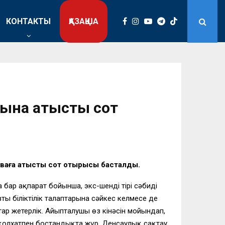
КОНТАКТЫ
ҚАЗАҚША
ына қатысты сот
ваға қатысты сот отырысы басталды.
 бар ақпарат бойынша, экс-шенді тірі сәбиді
ы біліктілік талаптарына сәйкес келмесе де
ар жетерлік. Айыпталушы өз кінәсін мойындап,
ы қолхатпен бостандықта жүр. Денсаулық сақтау