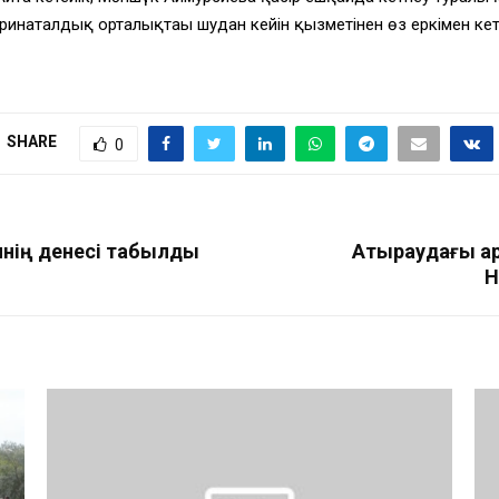
ринаталдық орталықтағы шудан кейін қызметінен өз еркімен ке
SHARE
0
нің денесі табылды
Атыраудағы ар
Н