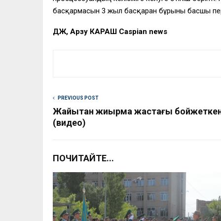
басқармасын 3 жыл басқарған бұрынғы басшы пе
ДЖ, Арзу КАРАШ Caspian news
PREVIOUS POST
Жайықтан жиырма жастағы бойжеткен
(видео)
ПОЧИТАЙТЕ...