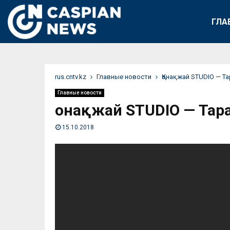
ГЛА
rus.cntv.kz
Главные новости
Қонақжай STUDIO — Т
Главные новости
Қонақжай STUDIO — Тар
15.10.2018