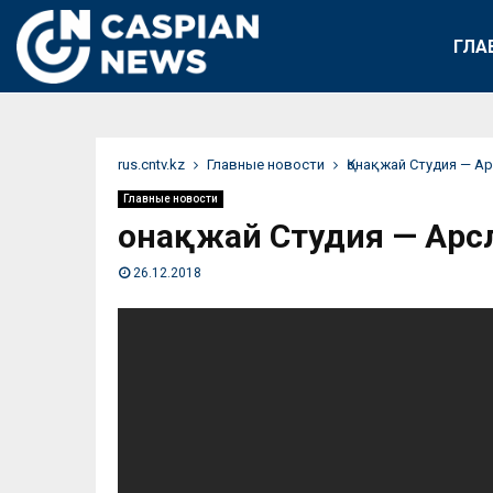
ГЛА
rus.cntv.kz
Главные новости
Қонақжай Студия — А
Главные новости
Қонақжай Студия — Арс
26.12.2018