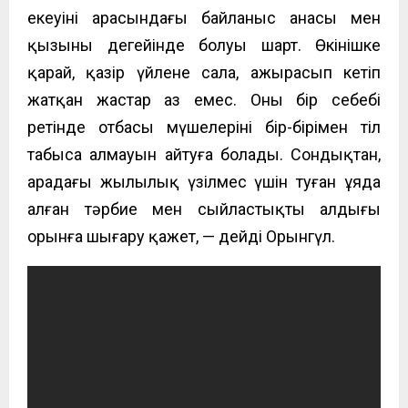
екеуінің арасындағы байланыс анасы мен
қызының деңгейінде болуы шарт. Өкінішке
қарай, қазір үйлене сала, ажырасып кетіп
жатқан жастар аз емес. Оның бір себебі
ретінде отбасы мүшелерінің бір
-бірімен
тіл
табыса алмауын айтуға болады. Сондықтан,
арадағы жылылық үзілмес үшін туған ұяда
алған тәрбие мен сыйластықты алдыңғы
орынға шығару қажет,
— дейді Орынгүл.