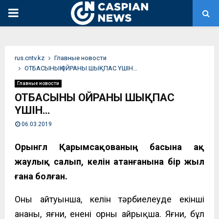
PRIMARY
MENU
rus.cntv.kz
Главные новости
ОТБАСЫНЫҢ ОЙРАНЫ ШЫҚПАС ҮШІН…
Главные новости
ОТБАСЫНЫҢ ОЙРАНЫ ШЫҚПАС
ҮШІН…
06.03.2019
Орынгүл Қарымсақованың басына ақ
жаулық салып, келін атанғанына бір жыл
ғана болған.
Оның айтуынша, келін тәрбиелеуде екінші
анаңның, яғни, ененің орны айрықша. Яғни, бұл