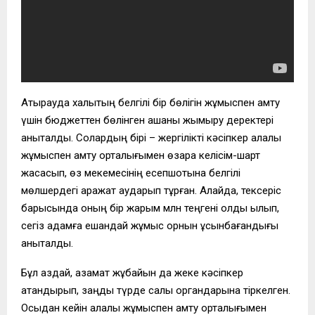
Атырауда халықтың белгілі бір бөлігін жұмыспен қамту
үшін бюджеттен бөлінген ақшаны жымқыру деректері
анықталды. Солардың бірі – жергілікті кәсіпкер қалалық
жұмыспен қамту орталығымен өзара келісім-шарт
жасасып, өз мекемесінің есепшотына белгілі
мөлшердегі қаражат аударып тұрған. Алайда, тексеріс
барысында оның бір жарым млн теңгені қолды қылып,
сегіз адамға ешқандай жұмыс орнын ұсынбағандығы
анықталды.
Бұл аздай, азамат жұбайын да жеке кәсіпкер
атандырып, заңды түрде салық органдарына тіркелген.
Осыдан кейін қалалық жұмыспен қамту орталығымен