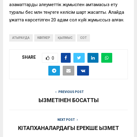
азаматтарды әлеуметтік жұмыспен қамтамасыз ету
туралы бес млн теңгеге келісім шарт жасапты. Алайда
құжатта көрсетілген 20 адам сол күйі жұмыссыз қалған.
АТЫРАУДА
КӘСІПКЕР
ҚЫЛМЫС
СОТ
SHARE
0
PREVIOUS POST
ҚЫЗМЕТІНЕН БОСАТТЫ
NEXT POST
КІТАПХАНАЛАРДАҒЫ ЕРЕКШЕ ҚЫЗМЕТ