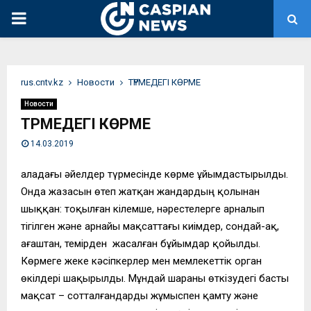
PRIMARY
MENU
rus.cntv.kz
Новости
ТҮРМЕДЕГІ КӨРМЕ
Новости
ТҮРМЕДЕГІ КӨРМЕ
14.03.2019
Қаладағы әйелдер түрмесінде көрме ұйымдастырылды.
Онда жазасын өтеп жатқан жандардың қолынан
шыққан: тоқылған кілемше, нәрестелерге арналып
тігілген және арнайы мақсаттағы киімдер, сондай-ақ,
ағаштан, темірден жасалған бұйымдар қойылды.
Көрмеге жеке кәсіпкерлер мен мемлекеттік орган
өкілдері шақырылды. Мұндай шараны өткізудегі басты
мақсат – сотталғандарды жұмыспен қамту және