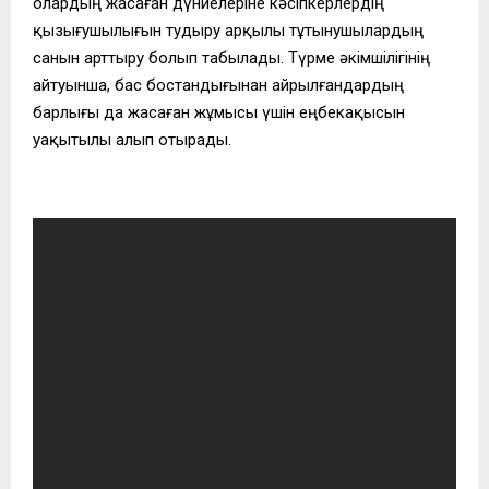
олардың жасаған дүниелеріне кәсіпкерлердің
қызығушылығын тудыру арқылы тұтынушылардың
санын арттыру болып табылады. Түрме әкімшілігінің
айтуынша, бас бостандығынан айрылғандардың
барлығы да жасаған жұмысы үшін еңбекақысын
уақытылы алып отырады.