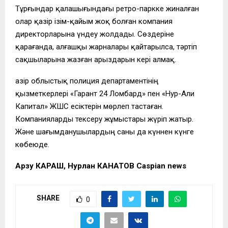
Тұрғындар қалашығындағы ретро-паркке жиналған
олар қазір ізім-қайым жоқ болған компания
директорларына үндеу жолдады. Сөздеріне
қарағанда, алғашқы жарналары қайтарылса, тәртіп
сақшыларына жазған арыздарын кері алмақ.
Қазір облыстық полиция департаментінің
қызметкерлері «Гарант 24 Ломбард» пен «Нур-Али
Капитал» ЖШС есіктерін мөрлеп тастаған.
Компанияларды тексеру жұмыстары жүріп жатыр.
Және шағымданушылардың саны да күннен күнге
көбеюде.
Арзу КАРАШ, Нурлан КАНАТОВ Caspian news
SHARE
0