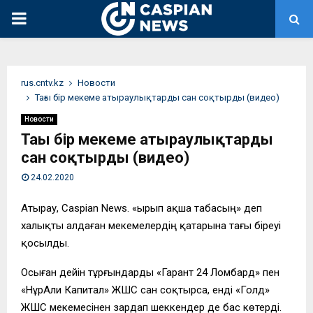
PRIMARY
MENU
rus.cntv.kz
Новости
Тағы бір мекеме атыраулықтарды сан соқтырды (видео)
Новости
Тағы бір мекеме атыраулықтарды
сан соқтырды (видео)
24.02.2020
Атырау, Caspian News. «Қырып ақша табасың» деп
халықты алдаған мекемелердің қатарына тағы біреуі
қосылды.
Осыған дейін тұрғындарды «Гарант 24 Ломбард» пен
«НұрАли Капитал» ЖШС сан соқтырса, енді «Голд»
ЖШС мекемесінен зардап шеккендер де бас көтерді.