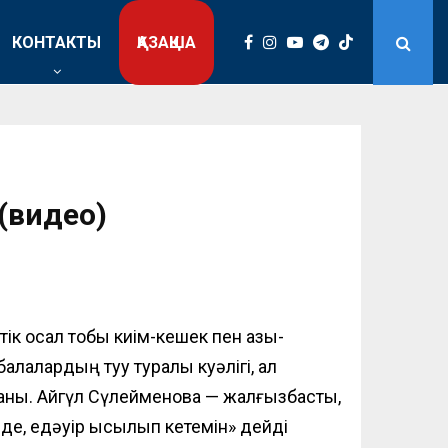
КОНТАКТЫ
ҚАЗАҚША
(видео)
ік осал тобы киім-кешек пен азық-
балалардың туу туралы куәлігі,
ал
ғаны
.
Айгүл Сүлейменова — жалғызбасты,
де, едәуір қысылып кетемін» дейді