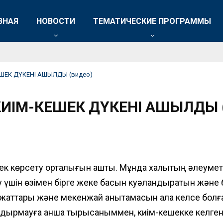
ВНАЯ
НОВОСТИ
ТЕМАТИЧЕСКИЕ ПРОГРАММЫ
КЕШЕК ДҮКЕНІ АШЫЛДЫ (видео)
 КИІМ-КЕШЕК ДҮКЕНІ АШЫЛДЫ 
ек көрсету
орталығын
ашты.
Мұнда х
алықтың әлеуметт
 үшін өзімен бірге жеке басын
куәландыратын және
құжаттары және мекенжай анықтамасы
н ала келсе бол
лдырмауға қанша тырысқаныммен, киім-кешекке келген