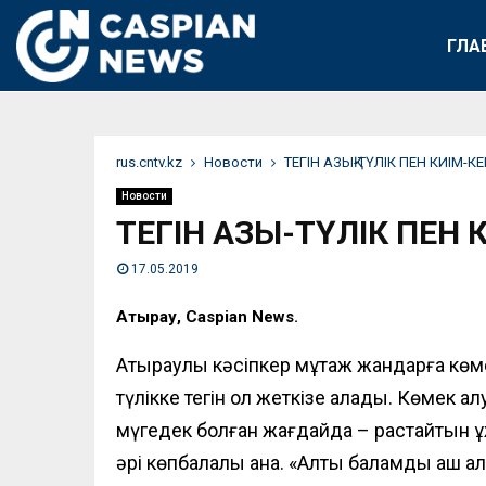
ГЛА
rus.cntv.kz
Новости
ТЕГІН АЗЫҚ-ТҮЛІК ПЕН КИІМ-
Новости
ТЕГІН АЗЫҚ-ТҮЛІК ПЕН
17.05.2019
Атырау, Caspian News.
Атыраулық кәсіпкер мұқтаж
жандарға
көм
түлікк
е тегін
қол жеткізе алады.
К
өмек
алу
мүгедек болған жағдайда – растайтын 
әрі көпбалалы ана. «Алты баламды аш қа