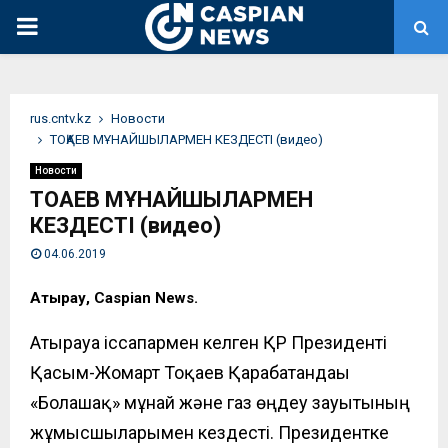
PRIMARY
MENU
rus.cntv.kz
Новости
ТОҚАЕВ МҰНАЙШЫЛАРМЕН КЕЗДЕСТІ (видео)
Новости
ТОҚАЕВ МҰНАЙШЫЛАРМЕН
КЕЗДЕСТІ (видео)
04.06.2019
Атырау, Caspian News.
Атырауға іссапармен келген
ҚР Президенті
Қасым-Жомарт Тоқаев Қарабатандағы
«Болашақ» мұнай және газ өңдеу зауытының
жұмысшыларымен кездесті. Президентке