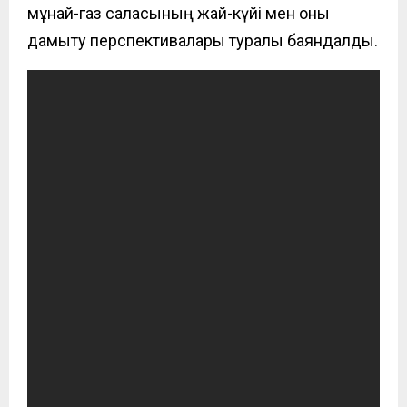
мұнай-газ саласының жай-күйі мен оны
дамыту перспективалары туралы баяндалды.