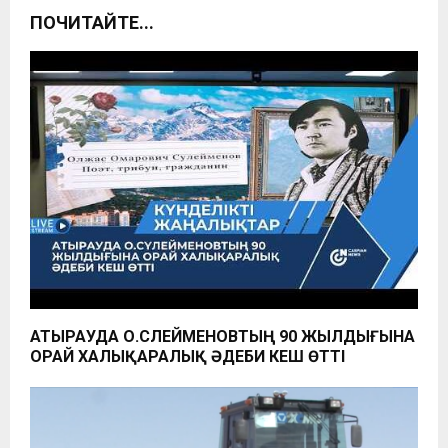
ПОЧИТАЙТЕ...
АТЫРАУДА О.СҮЛЕЙМЕНОВТЫҢ 90 ЖЫЛДЫҒЫНА
ОРАЙ ХАЛЫҚАРАЛЫҚ ӘДЕБИ КЕШ ӨТТІ