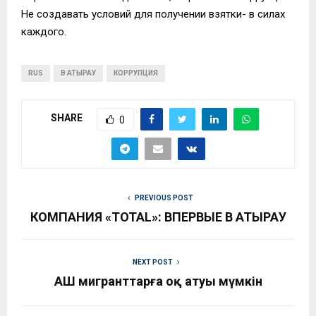
Не создавать условий для получении взятки- в силах
каждого.
RUS
В АТЫРАУ
КОРРУПЦИЯ
SHARE
0
PREVIOUS POST
КОМПАНИЯ «TOTAL»: ВПЕРВЫЕ В АТЫРАУ
NEXT POST
​АҚШ мигранттарға оқ атуы мүмкін