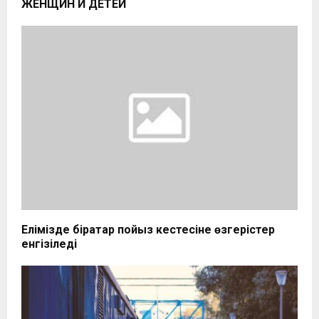
ЖЕНЩИН И ДЕТЕЙ
Елімізде бірқатар пойыз кестесіне өзгерістер
енгізіледі