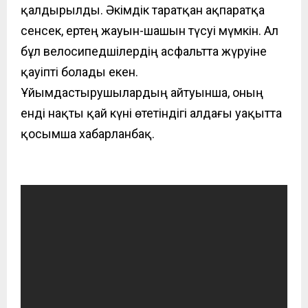
қалдырылды. Әкімдік таратқан ақпаратқа
сенсек, ертең
жауын-шашын
түсуі мүмкін. Ал
бұл
велосипедшілердің асфальтта жүруі
не
қауіпті болады екен.
Ұйымдастырушылардың айтуынша, оның
енді нақты қай күні өтетіндігі алдағы уақытта
қосымша хабарланбақ.