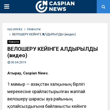
PRIMARY
MENU
rus.cntv.kz
Новости
ВЕЛОШЕРУ КЕЙІНГЕ ҚАЛДЫРЫЛДЫ (видео)
Новости
ВЕЛОШЕРУ КЕЙІНГЕ ҚАЛДЫРЫЛДЫ
(видео)
30.04.2019
Атырау, Caspian News.
1 мамыр — Қазақстан халқының бірлігі
мерекесіне орайластырылған
жаппай
велошеру шарасы ауа райының
қолайсыз
дығына байланысты кейінге