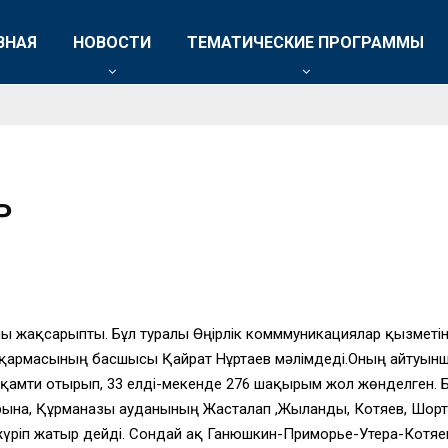
ВНАЯ
НОВОСТИ
ТЕМАТИЧЕСКИЕ ПРОГРАММЫ
Р
ы жақсарыпты. Бұл туралы Өңірлік комммуникациялар қызметі
сқармасының басшысы Қайрат Нұртаев мәлімдеді.Оның айтуын
 қамти отырып, 33 елді-мекенде 276 шақырым жол жөнделген.
рына, Құрманғазы ауданының Жасталап ,Жыланды, Котяев, Шор
жүріп жатыр дейді. Сондай ақ Ганюшкин-Приморье-Утера-Кот