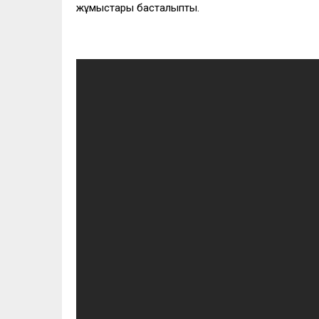
жұмыстары басталыпты.