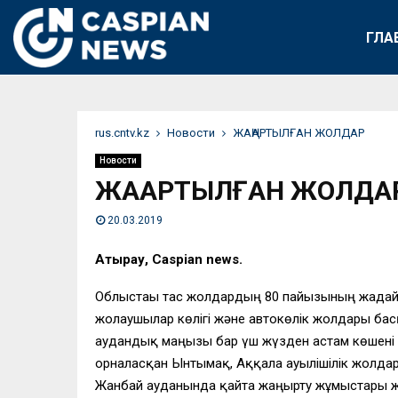
ГЛА
rus.cntv.kz
Новости
ЖАҢАРТЫЛҒАН ЖОЛДАР
Новости
ЖАҢАРТЫЛҒАН ЖОЛДА
20.03.2019
Атырау, Caspian news.
Облыстағы тас жолдардың 80 пайызының жағдай
жолаушылар көлігі және автокөлік жолдары ба
аудандық маңызы бар үш жүзден астам көшені
орналасқан Ынтымақ, Аққала ауылішілік жолда
Жанбай ауданында қайта жаңғырту жұмыстары 