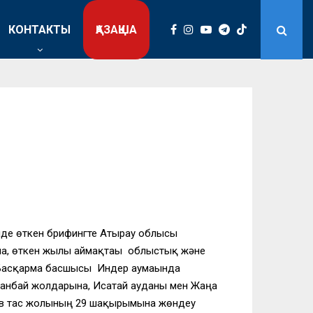
КОНТАКТЫ
ҚАЗАҚША
нде өткен брифингте Атырау облысы
ша, өткен жылы аймақтағы облыстық және
 Басқарма басшысы Индер аумағында
танбай жолдарына, Исатай ауданы мен Жаңа
яев тас жолының 29 шақырымына жөндеу