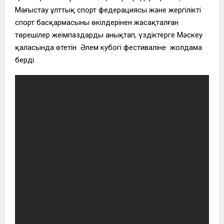
Маңғыстау ұлттық спорт федерациясы және жергілікті
спорт басқармасының өкілдерінен жасақталған
төрешілер жеңімпаздарды анықтап, үздіктерге Мәскеу
қаласында өтетін Әлем кубогі фестиваліне жолдама
берді.