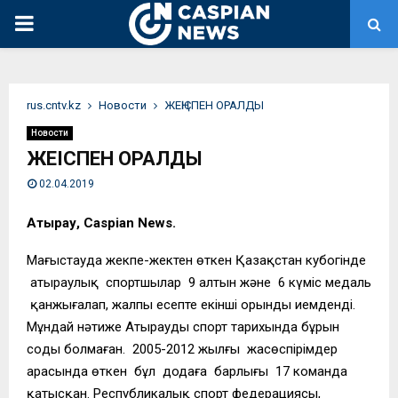
PRIMARY
MENU
rus.cntv.kz
Новости
ЖЕҢІСПЕН ОРАЛДЫ
Новости
ЖЕҢІСПЕН ОРАЛДЫ
02.04.2019
Атырау, Caspian News.
Маңғыстауда жекпе-жектен өткен Қазақстан кубогінде
атыраулық спортшылар 9 алтын және 6 күміс медаль
қанжығалап, жалпы есепте екінші орынды иемденді.
Мұндай нәтиже Атыраудың спорт тарихында бұрын
соңды болмаған. 2005-2012 жылғы жасөспірімдер
арасында өткен бұл додаға барлығы 17 команда
қатысқан. Республикалық спорт федерациясы,