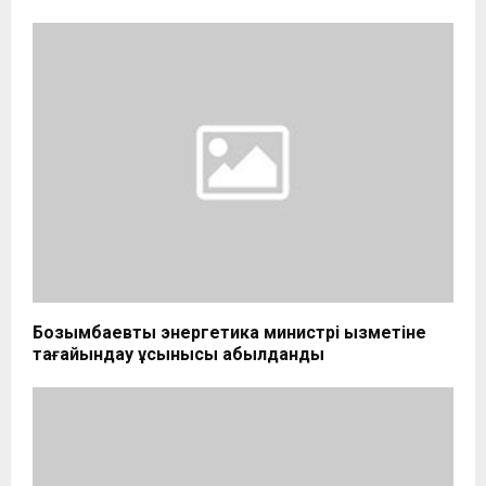
Бозымбаевты энергетика министрі қызметіне
тағайындау ұсынысы қабылданды