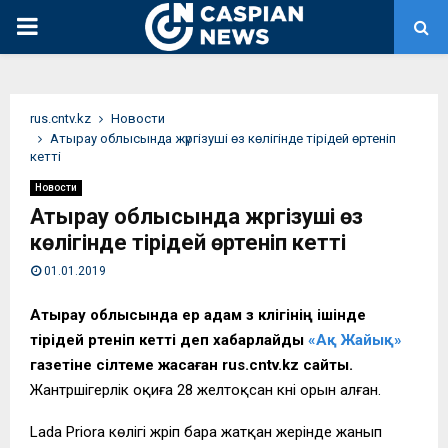
PRIMARY
MENU
rus.cntv.kz
Новости
Атырау облысында жүргізуші өз көлігінде тірідей өртеніп
кетті
Новости
Атырау облысында жүргізуші өз
көлігінде тірідей өртеніп кетті
01.01.2019
Атырау облысында ер адам өз көлігінің ішінде
тірідей өртеніп кетті деп хабарлайды
«Ақ Жайық»
газетіне сілтеме жасаған rus.cntv.kz сайты.
Жантүршігерлік оқиға 28 желтоқсан күні орын алған.
Lada Priora көлігі жүріп бара жатқан жерінде жанып