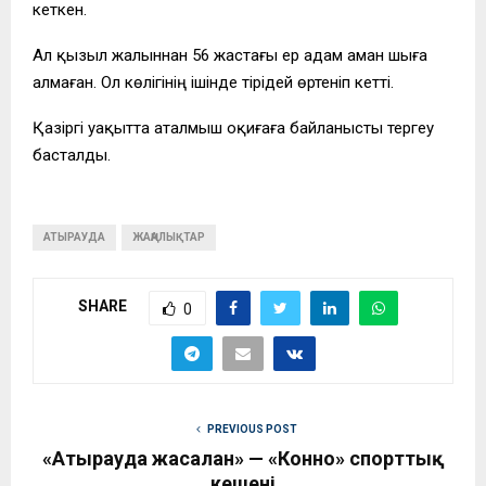
кеткен.
Ал қызыл жалыннан 56 жастағы ер адам аман шыға
алмаған. Ол көлігінің ішінде тірідей өртеніп кетті.
Қазіргі уақытта аталмыш оқиғаға байланысты тергеу
басталды.
АТЫРАУДА
ЖАҢАЛЫҚТАР
SHARE
0
PREVIOUS POST
«Атырауда жасалған» — «Конно» спорттық
кешені