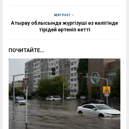
NEXT POST
Атырау облысында жүргізуші өз көлігінде
тірідей өртеніп кетті
ПОЧИТАЙТЕ...