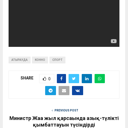
АТЫРАУДА
КОННО
СПОРТ
SHARE
0
PREVIOUS POST
Министр Жаңа жыл қарсаңында азық-түліктің
қымбаттауын түсіндірді