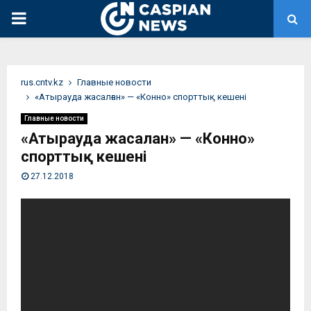
PRIMARY
MENU
rus.cntv.kz
Главные новости
«Атырауда жасалған» — «Конно» спорттық кешені
Главные новости
«Атырауда жасалған» — «Конно»
спорттық кешені
27.12.2018