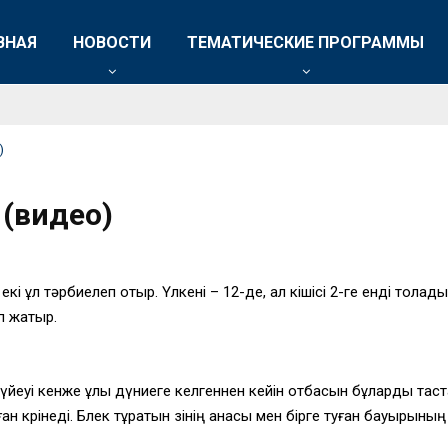
ВНАЯ
НОВОСТИ
ТЕМАТИЧЕСКИЕ ПРОГРАММЫ
)
(видео)
 екі ұл тәрбиелеп отыр. Үлкені – 12-де, ал кішісі 2-ге енді то
п жатыр.
күйеуі кенже ұлы дүниеге келгеннен кейін отбасын бұларды таст
көрінеді. Бөлек тұратын өзінің анасы мен бірге туған бауырыны