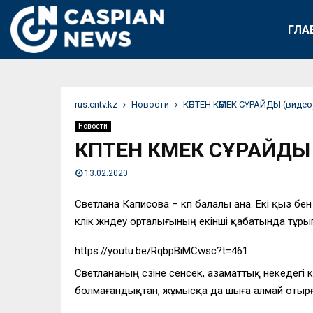
ГЛА
rus.cntv.kz
Новости
КӨПТЕН КӨМЕК СҰРАЙДЫ (видео
Новости
КӨПТЕН КӨМЕК СҰРАЙДЫ 
13.02.2020
Светлана Каписова – көп балалы ана. Екі қыз бен
көлік жөндеу орталығының екінші қабатында тұры
https://youtu.be/RqbpBiMCwsc?t=461
Светлананың сөзіне сенсек, азаматтық некедегі 
болмағандықтан, жұмысқа да шыға алмай отырған 