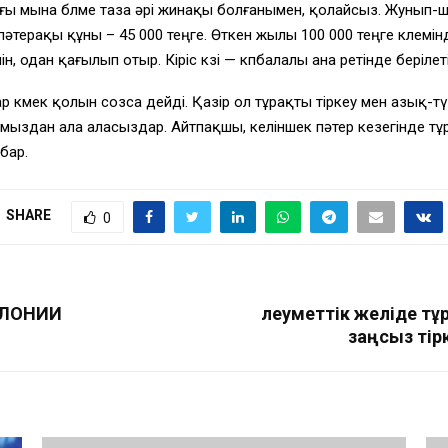
ағы мына бөлме таза әрі жинақы болғанымен, қолайсыз. Жунып-ш
терақы құны – 45 000 теңге. Өткен жылы 100 000 теңге көлемін
йін, одан қағылып отыр. Кіріс көзі — көпбалалы ана ретінде беріл
мек қолын созса дейді. Қазір ол тұрақты тіркеу мен азық-түлі
мыздан ала аласыздар. Айтпақшы, келіншек пәтер кезегінде тұр. 
 бар.
SHARE
0
ОЛОНИИ
Әлеуметтік желіде т
заңсыз тір