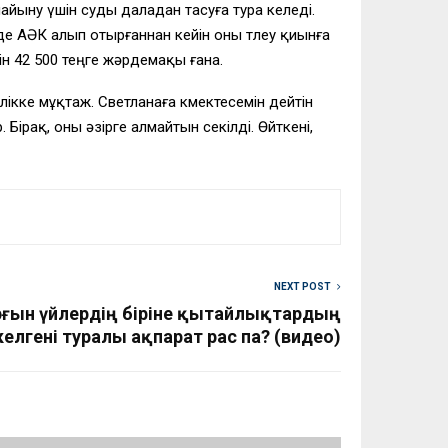
айыну үшін суды даладан тасуға тура келеді.
де АӘК алып отырғаннан кейін оны төлеу қиынға
етін 42 500 теңге жәрдемақы ғана.
кке мұқтаж. Светланаға көмектесемін дейтін
Бірақ, оны әзірге алмайтын секілді. Өйткені,
NEXT POST
ұрғын үйлердің біріне қытайлықтардың
келгені туралы ақпарат рас па? (видео)