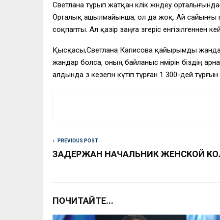
Светлана тұрып жатқан көлік жөндеу орталығынд
Орталық ашылмайынша, ол да жоқ. Ай сайынғы пә
соқпапты. Ал қазір заңға өзгеріс енгізілгеннен ке
Қысқасы,Светлана Каписова қайырымды жандар кө
жандар болса, оның байланыс нөмірін біздің арна
алдында өз кезегін күтіп тұрған 1 300-дей тұрғын
PREVIOUS POST
ЗАДЕРЖАН НАЧАЛЬНИК ЖЕНСКОЙ К
ПОЧИТАЙТЕ...