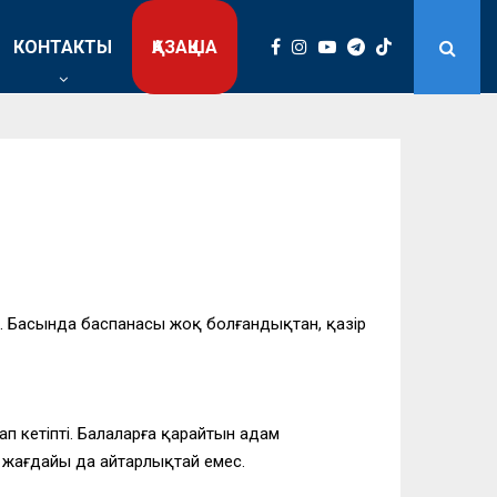
КОНТАКТЫ
ҚАЗАҚША
лады. Басында баспанасы жоқ болғандықтан, қазір
ап кетіпті. Балаларға қарайтын адам
ң жағдайы да айтарлықтай емес.