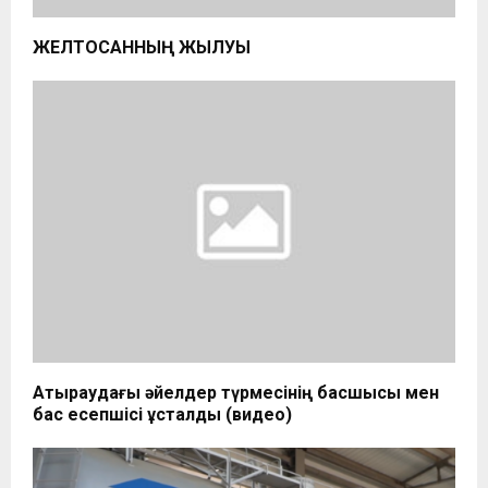
ЖЕЛТОҚСАННЫҢ ЖЫЛУЫ
Атыраудағы әйелдер түрмесінің басшысы мен
бас есепшісі ұсталды (видео)