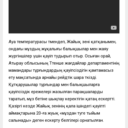
Ауа температурасы төмендеп, Жайық өзені қатқанымен,
ондағы мұздың жұқалығы балықшылар мен жаяу
жүргіншілер үшін қауіп тудырып отыр. Осыған орай,
Атырау облысының Төтенше жағдайлар департаментінің
мамандары тұрғындардың қауіпсіздігін қамтамасыз
ету мақсатында арнайы рейдтік шара өткізді.
Құтқарушылар тұрғындар мен балықшыларға
қауіпсіздік ережелері жазылған парақшаларды
таратып, мұз бетіне шықпау керектігін қатаң ескертті.
Қазіргі кезде Жайық өзенінің қала ішіндегі қауіпті
аймақтарына 20-ға жуық «мұздан өтуге тыйым
салынады» деген ескерту белгілері орнатылған.