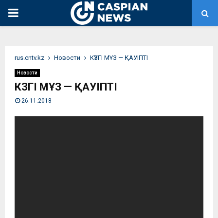
PRIMARY
MENU
rus.cntv.kz
Новости
КҮЗГІ МҰЗ — ҚАУІПТІ
Новости
КҮЗГІ МҰЗ — ҚАУІПТІ
26.11.2018