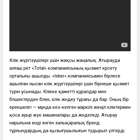
Көлік жүргізушілері үшін жақсы жаңалық. Атырауда
алғаш рет «Total» компаниясының қызмет көрсету
орталығы ашылды. «Isker» компаниясымен бірлесе
ашылған нысан көлік жүргізушілері үшін бірнеше қызмет
түрін ұсынады. Көлікке қажетті құралдар мен
бөлшектерден бөлек, көлік жөндеу тұрағы да бар. Оның бір
ерекшелігі — мұнда кез-келген маркілі жеңіл көліктермен
қоса ауыр жүк машиналары да жөнделеді. Атырау
нарығына енді енген халықаралық бренд
тұрғындардың да қызығушылығын тудырып үлгерді.