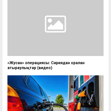
«Жусан» операциясы: Сириядан оралған
атыраулықтар (видео)