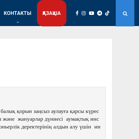
КОНТАКТЫ
ҚАЗАҚША
алық қорын заңсыз аулауға қарсы күрес 
және  жануарлар дүниесі  аумақтық инс
ьерлік деректерінің алдын алу үшін  ин