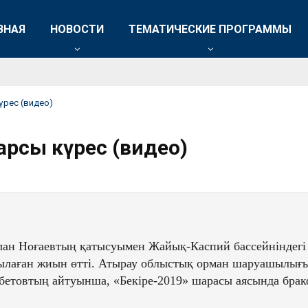
ВНАЯ
НОВОСТИ
ТЕМАТИЧЕСКИЕ ПРОГРАММЫ
үрес (видео)
арсы күрес (видео)
ан Ноғаевтың қатысуымен Жайық-Каспий бассейніндегі б
лаған жиын өтті. Атырау облыстық орман шаруашылығы 
товтың айтуынша, «Бекіре-2019» шарасы аясында бракон