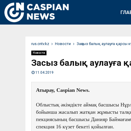
ГЛА
rus.cntv.kz
Новости
Заңсыз балық аулауға қарсы к
Новости
Заңсыз балық аулауға қ
11.04.2019
Атырау, Caspian News.
Облыстық әкімдікте аймақ басшысы Нұрл
бойынша жасалып жатқан жұмысты талқы
пекциясының басшысы Данияр Баймағамбе
спекция 16 күзет бекеті қойылған. 
