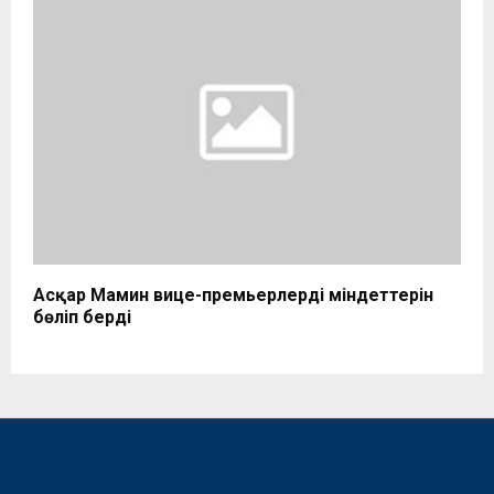
Асқар Мамин вице-премьерлердің міндеттерін
бөліп берді