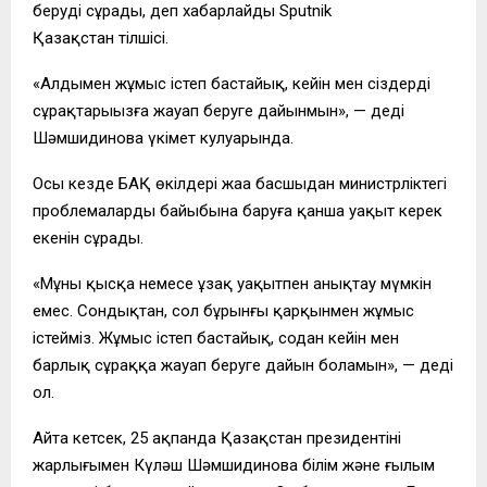
беруді сұрады, деп хабарлайды Sputnik
Қазақстан тілшісі.
«Алдымен жұмыс істеп бастайық, кейін мен сіздердің
сұрақтарыңызға жауап беруге дайынмын», — деді
Шәмшидинова үкімет кулуарында.
Осы кезде БАҚ өкілдері жаңа басшыдан министрліктегі
проблемалардың байыбына баруға қанша уақыт керек
екенін сұрады.
«Мұны қысқа немесе ұзақ уақытпен анықтау мүмкін
емес. Сондықтан, сол бұрынғы қарқынмен жұмыс
істейміз. Жұмыс істеп бастайық, содан кейін мен
барлық сұраққа жауап беруге дайын боламын», — деді
ол.
Айта кетсек, 25 ақпанда Қазақстан президентінің
жарлығымен Күләш Шәмшидинова білім және ғылым