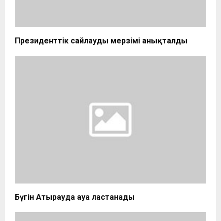
Президенттік сайлаудың мерзімі анықталды
Бүгін Атырауда ауа ластанады