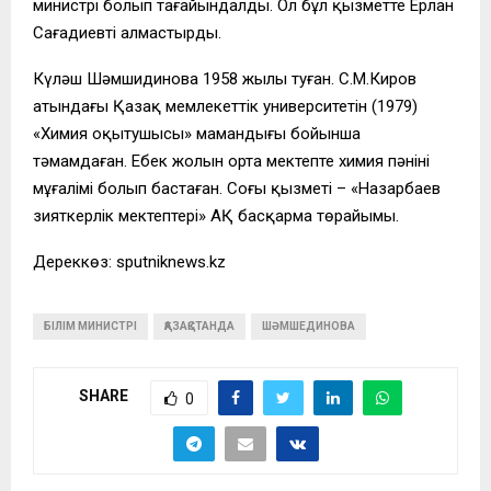
министрі болып тағайындалды. Ол бұл қызметте Ерлан
Сағадиевті алмастырды.
Күләш Шәмшидинова 1958 жылы туған. С.М.Киров
атындағы Қазақ мемлекеттік университетін (1979)
«Химия оқытушысы» мамандығы бойынша
тәмамдаған. Еңбек жолын орта мектепте химия пәнінің
мұғалімі болып бастаған. Соңғы қызметі – «Назарбаев
зияткерлік мектептері» АҚ басқарма төрайымы.
Дереккөз: sputniknews.kz
БІЛІМ МИНИСТРІ
ҚАЗАҚСТАНДА
ШӘМШЕДИНОВА
SHARE
0