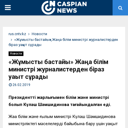
PRIMARY
MENU
rus.cntv.kz
Новости
«Жұмысты бастайық» Жаңа білім министрі журналистерден
біраз уақыт сұрады
Новости
«Жұмысты бастайық» Жаңа білім
министрі журналистерден біраз
уақыт сұрады
26.02.2019
Президенттің жарлығымен білім және министрі
болып Күләш Шәмшидинова тағайындалған еді.
Жаңа білім және ғылым министрі Күләш Шәмшидинова
министрліктегі мәселелердің байыбына бару үшін уақыт